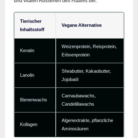
und vitalen Aussehen des Haares bei.
Tierischer
Vegane Alternative
Inhaltsstoff
Weizenprotein, Reisprotein,
Keratin
Erbsenprotein
Sheabutter, Kakaobutter,
Lanolin
Jojobaöl
Carnaubawachs,
Bienenwachs
Candelillawachs
Algenextrakte, pflanzliche
Kollagen
Aminosäuren