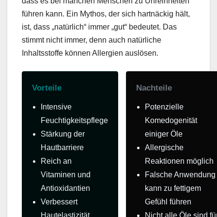
dass es bei manchen Menschen zu Unreinheiten
führen kann. Ein Mythos, der sich hartnäckig hält,
ist, dass „natürlich“ immer „gut“ bedeutet. Das
stimmt nicht immer, denn auch natürliche
Inhaltsstoffe können Allergien auslösen.
Vorteile
Nachteile
Intensive
Potenzielle
Feuchtigkeitspflege
Komedogenität
Stärkung der
einiger Öle
Hautbarriere
Allergische
Reich an
Reaktionen möglich
Vitaminen und
Falsche Anwendung
Antioxidantien
kann zu fettigem
Verbessert
Gefühl führen
Hautelastizität
Nicht alle Öle sind fü