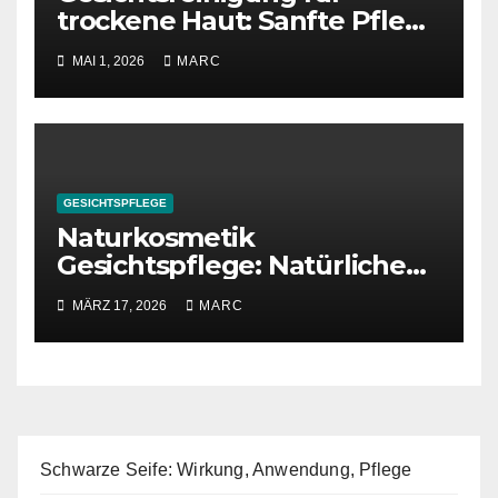
trockene Haut: Sanfte Pflege
für ein geschmeidiges
MAI 1, 2026
MARC
Gefühl
GESICHTSPFLEGE
Naturkosmetik
Gesichtspflege: Natürliche
Tipps & Trends
MÄRZ 17, 2026
MARC
Schwarze Seife: Wirkung, Anwendung, Pflege