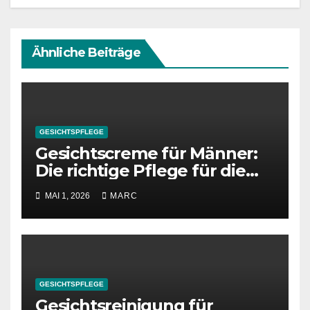
Ähnliche Beiträge
GESICHTSPFLEGE
Gesichtscreme für Männer:
Die richtige Pflege für die
männliche Haut
MAI 1, 2026
MARC
GESICHTSPFLEGE
Gesichtsreinigung für